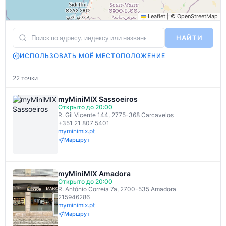
Leaflet
|
©
OpenStreetMap
НАЙТИ
ИСПОЛЬЗОВАТЬ МОЁ МЕСТОПОЛОЖЕНИЕ
22 точки
myMiniMIX Sassoeiros
Открыто до 20:00
R. Gil Vicente 144, 2775-368 Carcavelos
+351 21 807 5401
myminimix.pt
Маршрут
myMiniMIX Amadora
Открыто до 20:00
R. António Correia 7a, 2700-535 Amadora
215946286
myminimix.pt
Маршрут