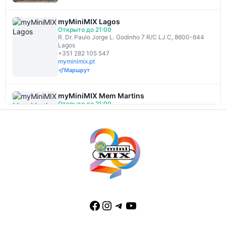
myMiniMIX Lagos
Открыто до 21:00
R. Dr. Paulo Jorge L. Godinho 7 R/C LJ C, 8600-644
Lagos
+351 282 105 547
myminimix.pt
Маршрут
myMiniMIX Mem Martins
Открыто до 21:00
R. Estação 22 Loja 1, 2725-302 Algueirão-Mem
Martins
+351 21 822 0020
myminimix.pt
Маршрут
myMiniMIX Portimão
Открыто до 20:00
R. de Angola 10 Loja B, 8500-605 Portimão
+351 282 100 098
myminimix.pt
Маршрут