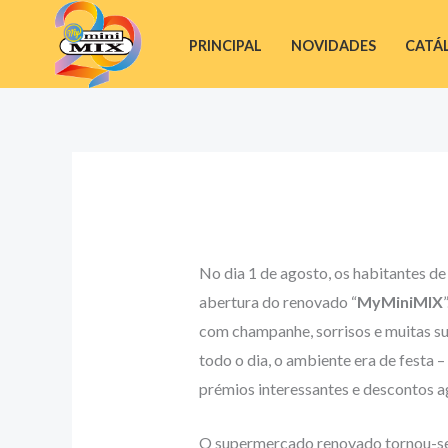
Skip
Facebook
Instagram
Telegram
YouTube
to
PRINCIPAL
NOVIDADES
CATÁ
content
No dia 1 de agosto, os habitantes d
abertura do renovado “
MyMiniMIX
com champanhe, sorrisos e muitas su
todo o dia, o ambiente era de festa 
prémios interessantes e descontos 
O supermercado renovado tornou-se 