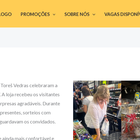
LOGO
PROMOÇÕES
SOBRE NÓS
VAGAS DISPONÍ
e Toreš Vedras celebraram a
”. A loja recebeu os visitantes
rpresas agradáveis. Durante
– presentes, sorteios com
aguardavam os convidados.
ainda mais confortável e